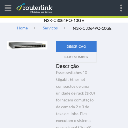
N3K-C3064PQ-10GE
Home
Serviços
N3K-C3064PQ-10GE
DESCRIÇÃO
PART NUMBER
Descrição
Esses switches 10
Gigabit Ethernet
compactos de uma
unidade de rack (1RU)
fornecem comutação
de camada 2 e 3 de
taxa de linha. Eles
executam o sistema
operacional Cisco®