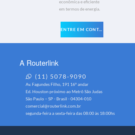
econômica e eficiente
em termos de energia.
ENTRE EM CONTATO
A Routerlink
(11) 5078-9090
Av. Fagundes Filho, 191 16° andar
Ed. Houston próximo ao Metrô São Judas
São Paulo – SP - Brasil - 04304-010
comercial@routerlink.com.br
segunda-feira a sexta-feira das 08:00 às 18:00hs