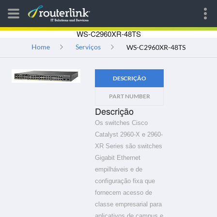
WS-C2960XR-48TS
Home
Serviços
WS-C2960XR-48TS
DESCRIÇÃO
PART NUMBER
Descrição
Os switches Cisco
Catalyst 2960-X e 2960-
XR Series são switches
Gigabit Ethernet
empilháveis ​​e de
configuração fixa que
fornecem acesso de
classe empresarial para
aplicativos de campus e