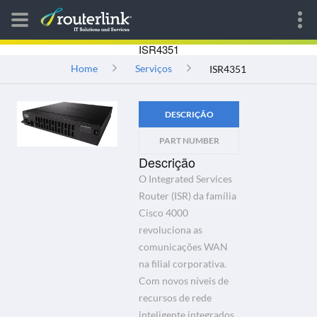
ISR4351
Home
Serviços
ISR4351
DESCRIÇÃO
PART NUMBER
Descrição
O Integrated Services
Router (ISR) da família
Cisco 4000
revoluciona as
comunicações WAN
na filial corporativa.
Com novos níveis de
recursos de rede
inteligente integrados