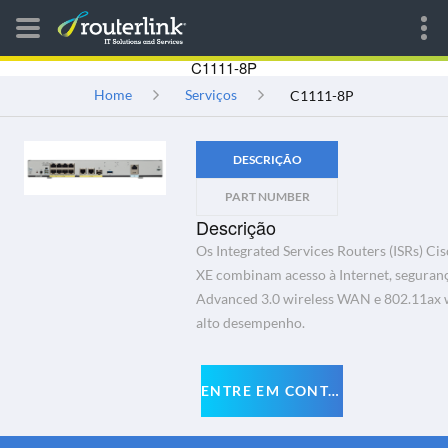
C1111-8P
Home
Serviços
C1111-8P
DESCRIÇÃO
PART NUMBER
Descrição
Os Integrated Services Routers (ISRs) C
XE combinam acesso à Internet, seguranç
Advanced 3.0 wireless WAN e 802.11ax w
alto desempenho.
ENTRE EM CONTATO