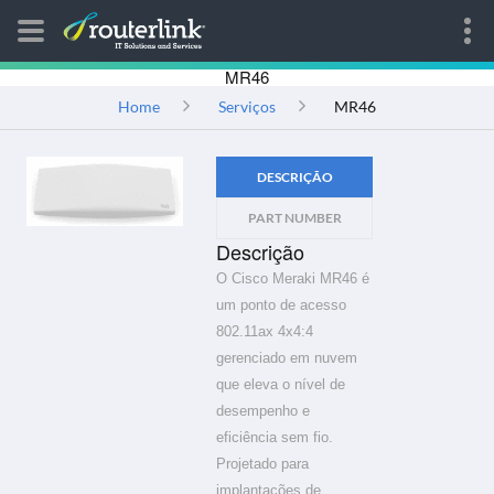
MR46
Home
Serviços
MR46
DESCRIÇÃO
PART NUMBER
Descrição
O Cisco Meraki MR46 é
um ponto de acesso
802.11ax 4x4:4
gerenciado em nuvem
que eleva o nível de
desempenho e
eficiência sem fio.
Projetado para
implantações de