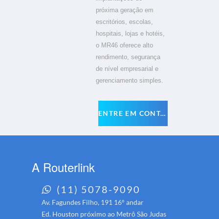
próxima geração em
escritórios, escolas,
hospitais, lojas e hotéis,
o MR46 oferece alto
rendimento, segurança
de nível empresarial e
gerenciamento simples.
ENTRE EM CONTATO
A Routerlink
(11) 5078-9090
Av. Fagundes Filho, 191 16° andar
Ed. Houston próximo ao Metrô São Judas