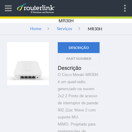
MR30H
Home
Serviços
MR30H
DESCRIÇÃO
PART NUMBER
Descrição
O Cisco Meraki MR30H
é um quad-radio,
gerenciado na nuvem
2x2:2
Ponto de acesso
de interruptor de parede
802.11ac Wave 2 com
suporte MU-
MIMO.
Projetado para
implantações de